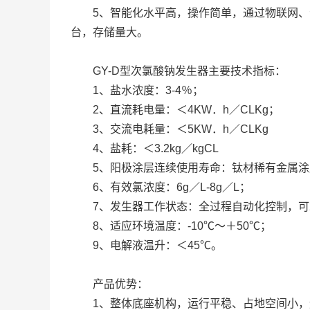
5、智能化水平高，操作简单，通过物联网、云平
台，存储量大。
GY-D型次氯酸钠发生器主要技术指标：
1、盐水浓度：3-4％；
2、直流耗电量：＜4KW．h／CLKg；
3、交流电耗量：＜5KW．h／CLKg
4、盐耗：＜3.2kg／kgCL
5、阳极涂层连续使用寿命：钛材稀有金属涂
6、有效氯浓度：6g／L-8g／L；
7、发生器工作状态：全过程自动化控制，可2
8、适应环境温度：-10℃～＋50℃；
9、电解液温升：＜45℃。
产品优势：
1、整体底座机构，运行平稳、占地空间小，