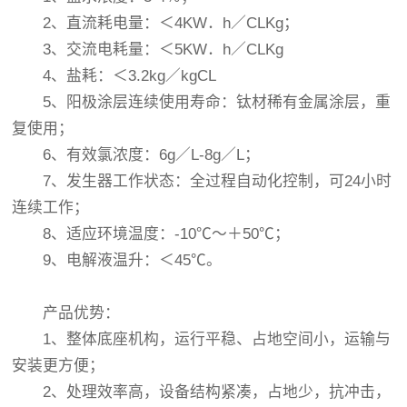
2、直流耗电量：＜4KW．h／CLKg；
3、交流电耗量：＜5KW．h／CLKg
4、盐耗：＜3.2kg／kgCL
5、阳极涂层连续使用寿命：钛材稀有金属涂层，重
复使用；
6、有效氯浓度：6g／L-8g／L；
7、发生器工作状态：全过程自动化控制，可24小时
连续工作；
8、适应环境温度：-10℃～＋50℃；
9、电解液温升：＜45℃。
产品优势：
1、整体底座机构，运行平稳、占地空间小，运输与
安装更方便；
2、处理效率高，设备结构紧凑，占地少，抗冲击，